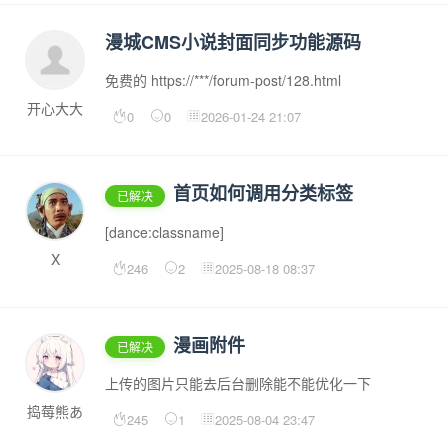
漫城CMS小说封面同步功能源码
免费的 https://***/forum-post/128.html
开心大大
0
0
2026-01-24 21:07
首页如何调用分类标签
已解决
[dance:classname]
X
246
2
2025-08-18 08:37
漫画附件
已解决
上传的图片只能去后台删除能不能优化一下
捣莓熊あ
245
1
2025-08-04 23:47