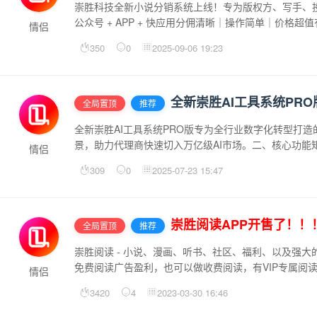
崇胜科技全新小说分销系统上线！专为版权方、写手、投手
公众号 + APP + 快应用分佣清晰｜操作简单｜价
情侣
350
0
2025-09-06 19:23
全新崇胜AI工具系统PRO
全局置顶
推荐
全新崇胜AI工具系统PRO版专为全行业数字化转型打造
景，助力代理商快速切入万亿级AI市场。二、核心功能
情侣
案生成...
309
0
2025-07-23 15:47
崇胜阅读APP开售了！！
全局置顶
推荐
崇胜阅读 - 小说、漫画、听书、社区、福利、以及强大
免费阅读广告盈利，也可以做收费阅读，有VIP专属阅
情侣
区多模块一体APP 小...
3420
4
2023-03-30 16:46