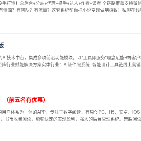
打造！总后台+分站+代理+投手+达人+作者+读者 全链路覆盖支持微信/
格超值有资源？有团队？有流量？这套系统帮你把小说变现做到极致！私聊在
版
的AI技术中台，集成多项前沿功能模块，以"工具即服务"理念赋能B端客
矩阵行业赋能解决方案实体行业：AI证件照系统+智能设计工具链线上营销
！（前五名有优惠）
的用户体系为一体的APP，专注于数字阅读，有原创PC、H5、安卓、IO
读，书币收费阅读，能够快速的实现盈利，强大的后台管理系统。崇胜阅读 