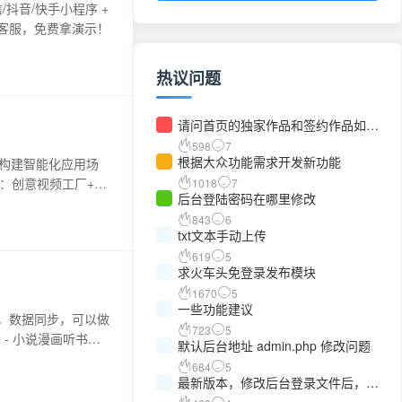
抖音/快手小程序 +
线客服，免费拿演示！
热议问题
请问首页的独家作品和签约作品如何
出现图片啊
598
7
根据大众功能需求开发新功能
户构建智能化应用场
：创意视频工厂+文
1018
7
后台登陆密码在哪里修改
843
6
txt文本手动上传
619
5
求火车头免登录发布模块
1670
5
一些功能建议
S，数据同步，可以做
723
5
- 小说漫画听书社
默认后台地址 admin.php 修改问题
684
5
最新版本，修改后台登录文件后，一
直404页面