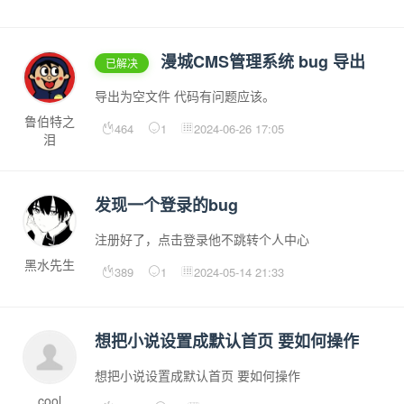
漫城CMS管理系统 bug 导出
已解决
导出为空文件 代码有问题应该。
鲁伯特之
464
1
2024-06-26 17:05
泪
发现一个登录的bug
注册好了，点击登录他不跳转个人中心
黑水先生
389
1
2024-05-14 21:33
想把小说设置成默认首页 要如何操作
想把小说设置成默认首页 要如何操作
cool