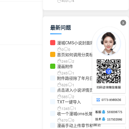
403
4
X
最新问题
漫城CMS小说封面同步功能源码
0
0
首页如何调用分类标签
246
2
漫画附件
245
1
附件路径除了年月日怎么修改不了
626
1
点击进入小说详情页出现这个是什么
问题
585
2
TXT一键导入
1345
1
收一个漫城cms长尾词插件
670
0
漫画手动上传章节和图片