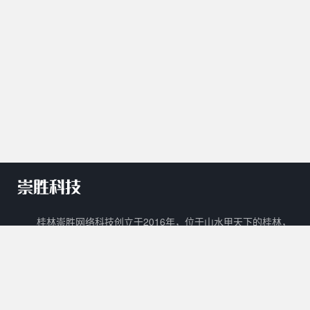
桂林崇胜网络科技创立于2016年，位于山水甲天下的桂林，
是一家新兴的网络科技有限公司。 崇胜网络科技以自主创新，研
发新技术新能力作为立足之本，以打造一个能够容纳生活门户、在
线教育、数字阅读、在线商城、广告平台等多样化功能的互联网生
态圈为目标。