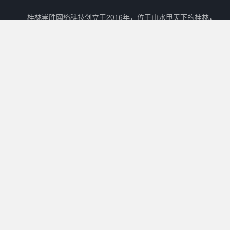
桂林崇胜网络科技创立于2016年，位于山水甲天下的桂林，
是一家新兴的网络科技有限公司。 崇胜网络科技以自主创新，研
发新技术新能力作为立足之本，以打造一个能够容纳生活门户、在
线教育、数字阅读、在线商城、广告平台等多样化功能的互联网生
态圈为目标。
核心产品
其他产品
关于我们
Cscms
崇胜阅读
用户协议
Mccms
崇胜统计
隐私政策
崇胜Saas框架
Ctcms
联系我们
崇胜商城
崇胜AI
许可协议
0773 - 8980636
工作时间：
10:00 - 20:00
QQ交流①群：
1054580990