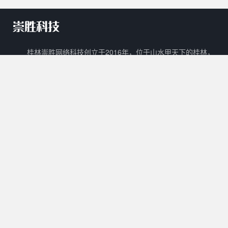
桂林崇胜网络科技创立于2016年，位于山水甲天下的桂林，
是一家新兴的网络科技有限公司。 崇胜网络科技以自主创新，研
发新技术新能力作为立足之本，以打造一个能够容纳生活门户、在
线教育、数字阅读、在线商城、广告平台等多样化功能的互联网生
态圈为目标。
核心产品
其他产品
关于我们
Cscms
崇胜阅读
用户协议
Mccms
崇胜统计
隐私政策
崇胜Saas框架
Ctcms
联系我们
崇胜商城
崇胜AI
许可协议
0773 - 8980636