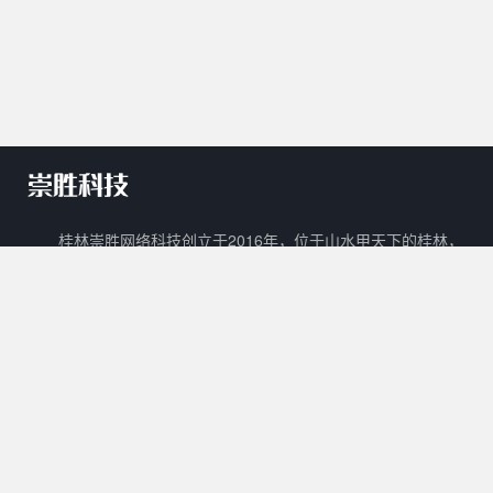
桂林崇胜网络科技创立于2016年，位于山水甲天下的桂林，
是一家新兴的网络科技有限公司。 崇胜网络科技以自主创新，研
发新技术新能力作为立足之本，以打造一个能够容纳生活门户、在
线教育、数字阅读、在线商城、广告平台等多样化功能的互联网生
态圈为目标。
核心产品
其他产品
关于我们
Cscms
崇胜阅读
用户协议
Mccms
崇胜统计
隐私政策