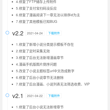
4.修复了FTP储存上传附件
5.修复了支付宝扫码没反应
6.修复了漫画阅读下一章无法以排序id为主
7.修复了其他模板已知BUG
v2.2
2021-04-24
下载附件
1.修复了新增小说分类提示模板不存在
2.修复了定时采集无效
3.修复了后台无法新增漫画章节
4.漫画手机版图片倒序问题
5.改变了小说主题标签url中文改成数字
6.修复了后台小说章节无法删除
7.修复了后台漫画、小说列表无法筛选收费、VIP
v2.1
2021-04-22
下载附件
1.修复了后台小说无法新增章节