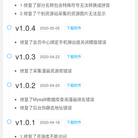
1.修复了部分名称包含特殊符号无法转换成拼音
2.修复了个别资源站采集的资源图片无法显示
v1.0.4
2020-05-05
下载附件
修复了会员中心绑定手机弹出层关闭模版错误
v1.0.3
2020-04-22
下载附件
修复了采集漫画资源库错误
v1.0.2
2020-04-20
下载附件
修复了Mysql8数据库查询漫画排名错误
修复了后台伪静态地址错误
v1.0.1
2020-04-18
下载附件
1.修复了资源库不能访问