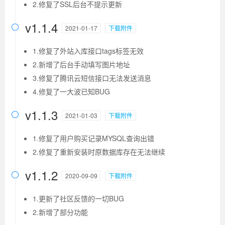
2.修复了SSL后台不提示更新
v1.1.4
2021-01-17
下载附件
1.修复了外站入库接口tags标签无效
2.新增了后台手动填写图片地址
3.修复了腾讯云短信接口无法发送消息
4.修复了一大波已知BUG
v1.1.3
2021-01-03
下载附件
1.修复了用户购买记录MYSQL查询出错
2.修复了重新安装时原数据库存在无法继续
v1.1.2
2020-09-09
下载附件
1.更新了社区反馈的一切BUG
2.新增了部分功能