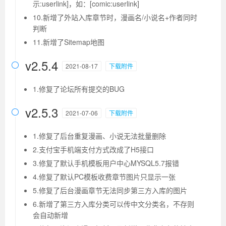
示:userlink]，如：[comic:userlink]
10.新增了外站入库章节时，漫画名/小说名+作者同时
判断
11.新增了Sitemap地图
v2.5.4
2021-08-17
下载附件
1.修复了论坛所有提交的BUG
v2.5.3
2021-07-06
下载附件
1.修复了后台重复漫画、小说无法批量删除
2.支付宝手机端支付方式改成了H5接口
3.修复了默认手机模板用户中心MYSQL5.7报错
4.修复了默认PC模板收费章节图片只显示一张
5.修复了后台漫画章节无法同步第三方入库的图片
6.新增了第三方入库分类可以传中文分类名，不存则
会自动新增